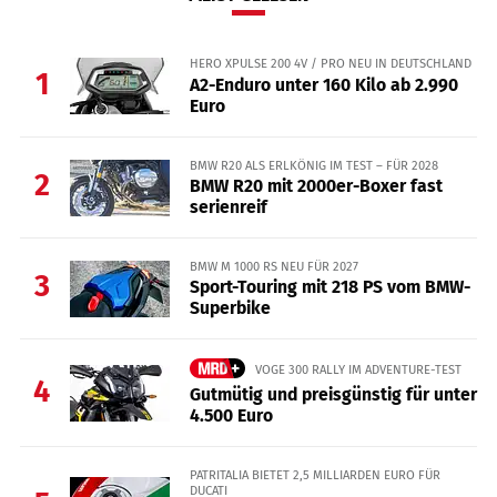
HERO XPULSE 200 4V / PRO NEU IN DEUTSCHLAND
1
A2-Enduro unter 160 Kilo ab 2.990
Euro
BMW R20 ALS ERLKÖNIG IM TEST – FÜR 2028
2
BMW R20 mit 2000er-Boxer fast
serienreif
BMW M 1000 RS NEU FÜR 2027
3
Sport-Touring mit 218 PS vom BMW-
Superbike
VOGE 300 RALLY IM ADVENTURE-TEST
4
Gutmütig und preisgünstig für unter
4.500 Euro
PATRITALIA BIETET 2,5 MILLIARDEN EURO FÜR
DUCATI