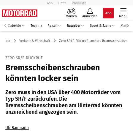
Abo
Hefte
Produkte
Abo
Marken
Anmelden
Menü
Zubehör
Technik
Reisen
Ratgeber
Sport & Szene
Markt
atgeber
Verkehr & Wirtschaft
Zero SR/F-Rückruf: Lockere Bremsschrauben
ZERO SR/F-RÜCKRUF
Bremsscheibenschrauben
könnten locker sein
Zero muss in den USA über 400 Motorräder vom
Typ SR/F zurückrufen. Die
Bremsscheibenschrauben am Hinterrad könnten
unzureichend angezogen sein.
Uli Baumann