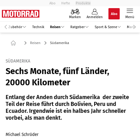
Abo
Hefte
Produkte
Abo
Marken
Anmelden
Menü
Zubehör
Technik
Reisen
Ratgeber
Sport & Szene
Markt
Reisen
Südamerika
SÜDAMERIKA
Sechs Monate, fünf Länder,
20000 Kilometer
Entlang der Anden durch Südamerika  der zweite
Teil der Reise führt durch Bolivien, Peru und
Ecuador. Irgendwie ist ein halbes Jahr schneller
vorbei, als man denkt.
Michael Schröder