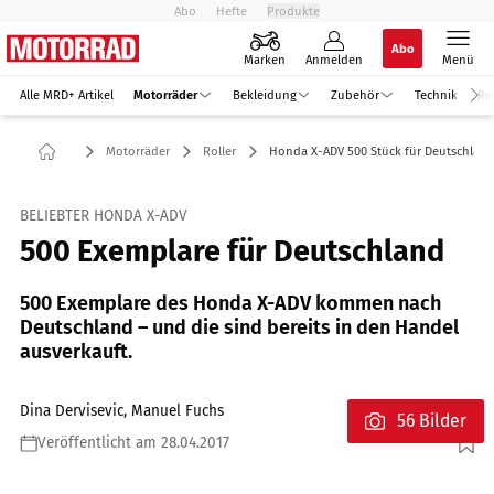
Abo
Hefte
Produkte
Abo
Marken
Anmelden
Menü
Alle MRD+ Artikel
Motorräder
Bekleidung
Zubehör
Technik
Re
Motorräder
Roller
Honda X-ADV 500 Stück für Deutschlan
BELIEBTER HONDA X-ADV
500 Exemplare für Deutschland
500 Exemplare des Honda X-ADV kommen nach
Deutschland – und die sind bereits in den Handel
ausverkauft.
Dina Dervisevic, Manuel Fuchs
56 Bilder
Veröffentlicht am 28.04.2017
Foto: Honda