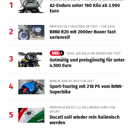
1
A2-Enduro unter 160 Kilo ab 2.990
Euro
BMW R20 ALS ERLKÖNIG IM TEST – FÜR 2028
2
BMW R20 mit 2000er-Boxer fast
serienreif
VOGE 300 RALLY IM ADVENTURE-TEST
3
Gutmütig und preisgünstig für unter
4.500 Euro
BMW M 1000 RS NEU FÜR 2027
4
Sport-Touring mit 218 PS vom BMW-
Superbike
PATRITALIA BIETET 2,5 MILLIARDEN EURO FÜR
DUCATI
5
Ducati soll wieder rein italienisch
werden