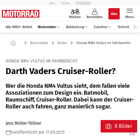
Abo
Hefte
Produkte
Abo
Marken
Anmelden
Menü
Alle MRD+ Artikel
Motorräder
Bekleidung
Zubehör
Technik
Re
Motorräder
Roller
Honda NM4 Vultus im Fahrbericht
HONDA NM4 VULTUS IM FAHRBERICHT
Darth Vaders Cruiser-Roller?
Wer die Honda NM4 Vultus sieht, dem fallen viele
Assoziationen zum Design ein. Batmobil,
Raumschiff, Cruiser-Roller. Dabei kann der Cruiser-
Roller auch fahren, ganz manierlich sogar.
Jens Möller-Töllner
8 Bilder
Veröffentlicht am 17.09.2015
Foto: Buenos Dias