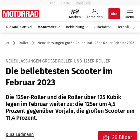
Abo
Hefte
Produkte
Abo
Marken
Anmelden
Menü
Alle MRD+ Artikel
Motorräder
Bekleidung
Zubehör
Technik
Re
rräder
Roller
Neuzulassungen große Roller und 125er-Roller Februar 2023
NEUZULASSUNGEN GROSSE ROLLER UND 125ER-ROLLER
Die beliebtesten Scooter im
Februar 2023
Die 125er-Roller und die Roller über 125 Kubik
legen im Februar weiter zu: die 125er um 4,5
Prozent gegenüber Vorjahr, die großen Scooter um
11,4 Prozent.
Dina Ludmann
20 Bilder