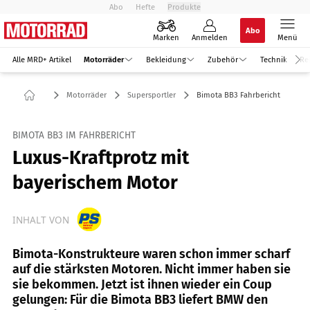
Abo
Hefte
Produkte
Abo
Marken
Anmelden
Menü
Alle MRD+ Artikel
Motorräder
Bekleidung
Zubehör
Technik
Re
Motorräder
Supersportler
Bimota BB3 Fahrbericht
BIMOTA BB3 IM FAHRBERICHT
Luxus-Kraftprotz mit
bayerischem Motor
INHALT VON
Bimota-Konstrukteure waren schon immer scharf
auf die stärksten Motoren. Nicht immer haben sie
sie bekommen. Jetzt ist ihnen wieder ein Coup
gelungen: Für die Bimota BB3 liefert BMW den