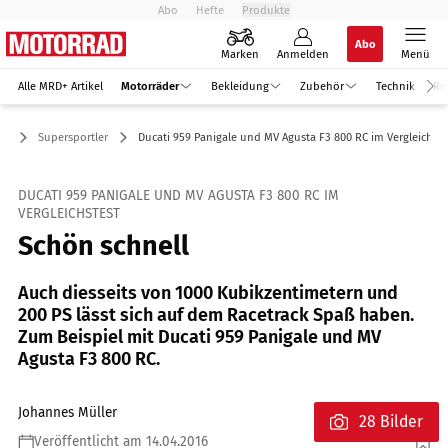
Abo
Hefte
Produkte
Abo
Marken
Anmelden
Menü
Alle MRD+ Artikel
Motorräder
Bekleidung
Zubehör
Technik
Re
er
Supersportler
Ducati 959 Panigale und MV Agusta F3 800 RC im Vergleichste
DUCATI 959 PANIGALE UND MV AGUSTA F3 800 RC IM
VERGLEICHSTEST
Schön schnell
Auch diesseits von 1000 Kubikzentimetern und
200 PS lässt sich auf dem Racetrack Spaß haben.
Zum Beispiel mit Ducati 959 Panigale und MV
Agusta F3 800 RC.
Johannes Müller
28 Bilder
Veröffentlicht am 14.04.2016