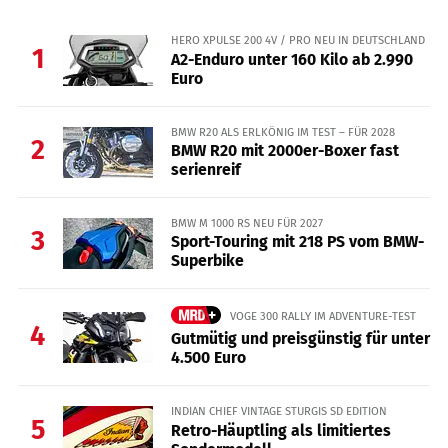
HERO XPULSE 200 4V / PRO NEU IN DEUTSCHLAND
1
A2-Enduro unter 160 Kilo ab 2.990
Euro
BMW R20 ALS ERLKÖNIG IM TEST – FÜR 2028
2
BMW R20 mit 2000er-Boxer fast
serienreif
BMW M 1000 RS NEU FÜR 2027
3
Sport-Touring mit 218 PS vom BMW-
Superbike
VOGE 300 RALLY IM ADVENTURE-TEST
4
Gutmütig und preisgünstig für unter
4.500 Euro
INDIAN CHIEF VINTAGE STURGIS SD EDITION
5
Retro-Häuptling als limitiertes