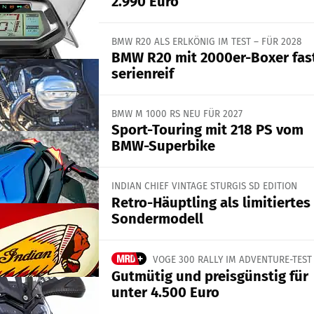
2.990 Euro
BMW R20 ALS ERLKÖNIG IM TEST – FÜR 2028
BMW R20 mit 2000er-Boxer fas
serienreif
BMW M 1000 RS NEU FÜR 2027
Sport-Touring mit 218 PS vom
BMW-Superbike
INDIAN CHIEF VINTAGE STURGIS SD EDITION
Retro-Häuptling als limitiertes
Sondermodell
VOGE 300 RALLY IM ADVENTURE-TEST
Gutmütig und preisgünstig für
unter 4.500 Euro