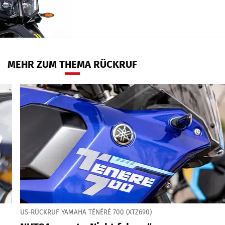
MEHR ZUM THEMA RÜCKRUF
US-RÜCKRUF YAMAHA TÉNÉRÉ 700 (XTZ690)