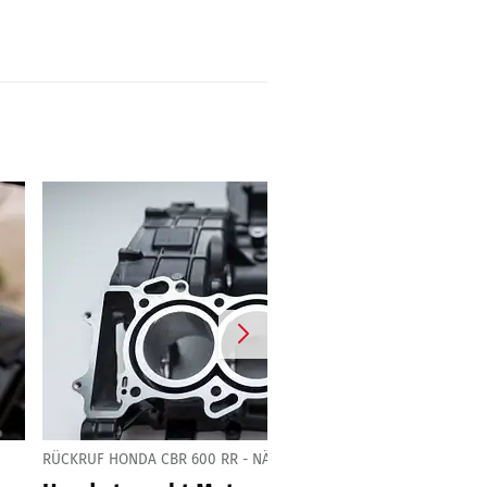
RÜCKRUF HONDA CBR 600 RR - NÄCHSTE PHASE