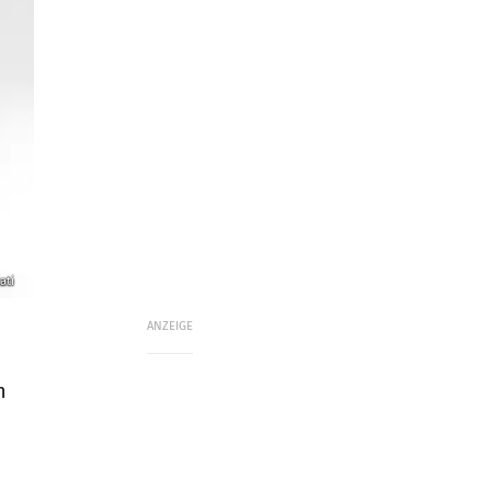
ati
ANZEIGE
n