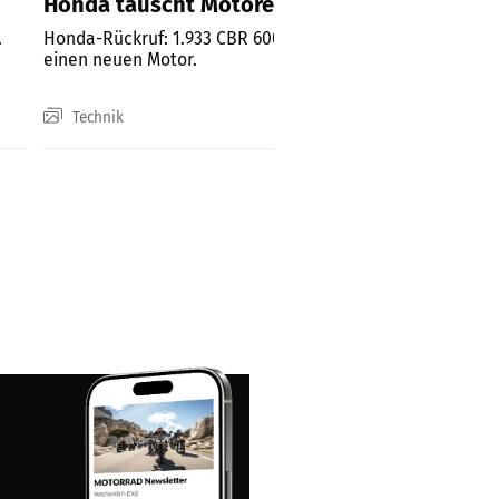
Honda tauscht Motoren der „kleinen Blade“
.
Honda-Rückruf: 1.933 CBR 600 RR - manche bekommen
einen neuen Motor.
Technik