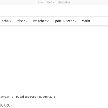
Abo
Hefte
Produkte
Technik
Reisen
Ratgeber
Sport & Szene
Markt
portler
Ducati Supersport Rückruf 2018
ÜCKRUF