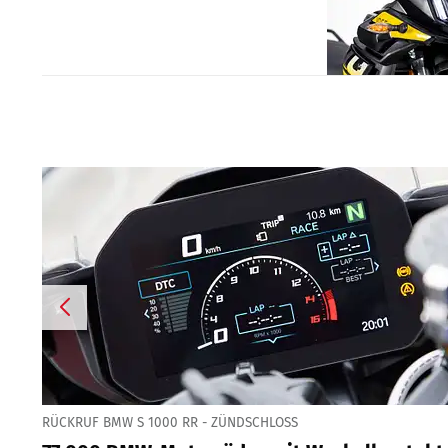
RÜCKRUF BMW S 1000 RR - ZÜNDSCHLOSS