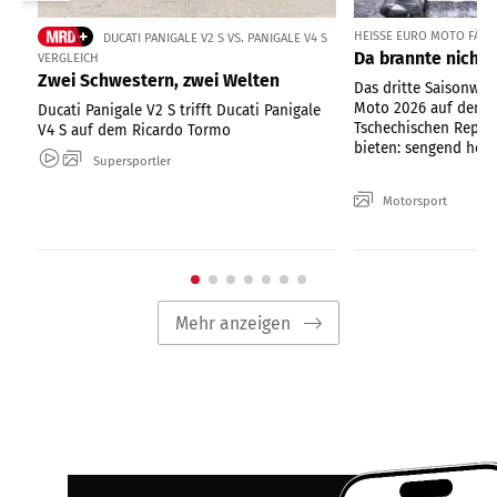
HEISSE EURO MOTO FÄHRT
DUCATI PANIGALE V2 S VS. PANIGALE V4 S
Da brannte nicht 
VERGLEICH
Zwei Schwestern, zwei Welten
Das dritte Saisonwo
Moto 2026 auf dem 
Ducati Panigale V2 S trifft Ducati Panigale
Tschechischen Republ
V4 S auf dem Ricardo Tormo
bieten: sengend heiße
Supersportler
Motorsport
Mehr anzeigen