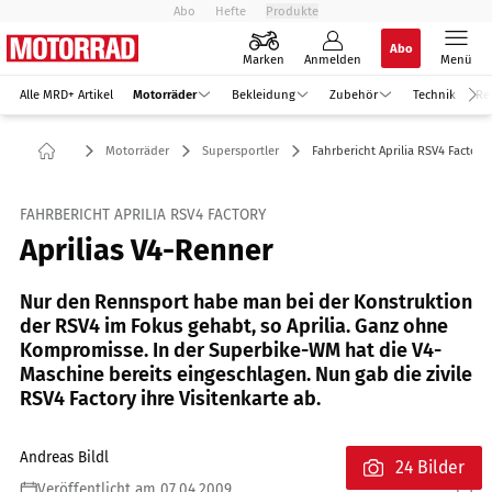
Abo
Hefte
Produkte
Abo
Marken
Anmelden
Menü
Alle MRD+ Artikel
Motorräder
Bekleidung
Zubehör
Technik
Re
Motorräder
Supersportler
Fahrbericht Aprilia RSV4 Factory
FAHRBERICHT APRILIA RSV4 FACTORY
Aprilias V4-Renner
Nur den Rennsport habe man bei der Konstruktion
der RSV4 im Fokus gehabt, so Aprilia. Ganz ohne
Kompromisse. In der Superbike-WM hat die V4-
Maschine bereits eingeschlagen. Nun gab die zivile
RSV4 Factory ihre Visitenkarte ab.
Andreas Bildl
24 Bilder
Veröffentlicht am 07.04.2009