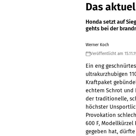
Das aktuel
Honda setzt auf Sieg
gehts bei der bran
Werner Koch
Veröffentlicht am 15.11.1
Ein eng geschnürtes
ultrakurzhubigen 1
Kraftpaket gebündelt
echtem Schrot und 
der traditionelle, 
höchster Unsportlic
Provokation schlech
600 F, Modellkürzel
gegeben hat, dürfte