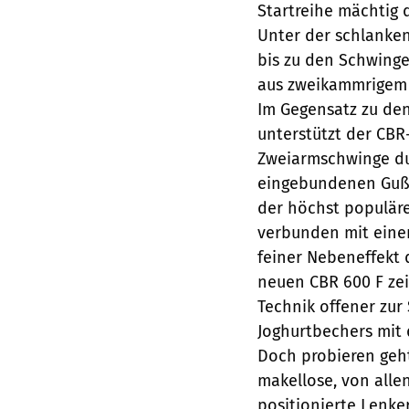
Startreihe mächtig 
Unter der schlanken
bis zu den Schwing
aus zweikammrigem 
Im Gegensatz zu de
unterstützt der CB
Zweiarmschwinge dur
eingebundenen Gußte
der höchst populäre
verbunden mit einer
feiner Nebeneffekt 
neuen CBR 600 F zei
Technik offener zu
Joghurtbechers mit d
Doch probieren geht
makellose, von allen
positionierte Lenk