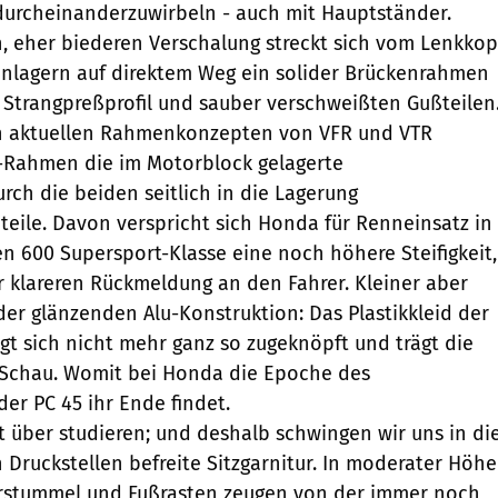
durcheinanderzuwirbeln - auch mit Hauptständer.
, eher biederen Verschalung streckt sich vom Lenkkop
enlagern auf direktem Weg ein solider Brückenrahmen
Strangpreßprofil und sauber verschweißten Gußteilen
n aktuellen Rahmenkonzepten von VFR und VTR
R-Rahmen die im Motorblock gelagerte
ch die beiden seitlich in die Lagerung
ile. Davon verspricht sich Honda für Renneinsatz in
n 600 Supersport-Klasse eine noch höhere Steifigkeit,
 klareren Rückmeldung an den Fahrer. Kleiner aber
der glänzenden Alu-Konstruktion: Das Plastikkleid der
gt sich nicht mehr ganz so zugeknöpft und trägt die
r Schau. Womit bei Honda die Epoche des
er PC 45 ihr Ende findet.
 über studieren; und deshalb schwingen wir uns in di
 Druckstellen befreite Sitzgarnitur. In moderater Höhe
erstummel und Fußrasten zeugen von der immer noch