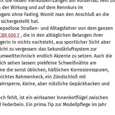
gen: die neuen Vierkolben-Zangen am Vorderrad. Fein zu
in der Wirkung und auf dem Rennkurs im
ogaro ohne Fading. Womit man den Anschluß an die
sichergestellt hat.
iepadlose Straßen- und Alltagsfahrer von dem ganzen
CBR 600 F
, die in den alltäglichen Belangen ihrer
erin in nichts nachsteht, aus sportlicher Sicht aber
Nicht zu vergessen: das Sekundärluftsystem zur
umwelttechnisch endlich Akzente zu setzen. Auch die
ich sehen lassen: piekfeine Schweißnähte am
ne die sonst üblichen, häßlichen Korrosionsspuren,
leichtes Rahmenheck, ein Zündschloß mit
ahrsperre, kleine, aber nützliche Gepäckhacken und
ch fehlt, ist ein wirksamer Innenkotflügel zwischen
 Federbein. Ein prima Tip zur Modellpflege im Jahr