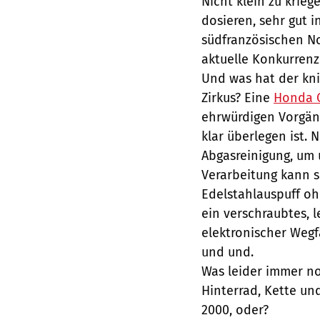
Nicht klein zu krie
dosieren, sehr gut 
südfranzösischen N
aktuelle Konkurrenz 
Und was hat der kn
Zirkus? Eine
Honda 
ehrwürdigen Vorgäng
klar überlegen ist. 
Abgasreinigung, um 
Verarbeitung kann s
Edelstahlauspuff oh
ein verschraubtes, 
elektronischer Wegf
und und.
Was leider immer no
Hinterrad, Kette und
2000, oder?