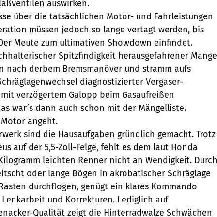
aßventilen auswirken.
se über die tatsächlichen Motor- und Fahrleistungen
ration müssen jedoch so lange vertagt werden, bis
00er Meute zum ultimativen Showdown einfindet.
uchhalterischer Spitzfindigkeit herausgefahrener Mange
ein nach derbem Bremsmanöver und stramm aufs
Schräglagenwechsel diagnostizierter Vergaser-
h mit verzögertem Galopp beim Gasaufreißen
s war´s dann auch schon mit der Mängelliste.
 Motor angeht.
werk sind die Hausaufgaben gründlich gemacht. Trotz
us auf der 5,5-Zoll-Felge, fehlt es dem laut Honda
 Kilogramm leichten Renner nicht an Wendigkeit. Durc
tscht oder lange Bögen in akrobatischer Schräglage
Rasten durchflogen, genügt ein klares Kommando
Lenkarbeit und Korrekturen. Lediglich auf
enacker-Qualität zeigt die Hinterradwalze Schwächen