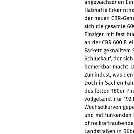
angewachsenen Einl
Habhafte Erkenntnis
der neuen CBR-Gene
sich die gesamte 6
Einziger, mit fast b
an der CBR 600 F: 
Parkett geknalltem 
Schluckauf, der sic
bemerkbar macht. Da
Zumindest, was den
Doch in Sachen Fahr
des fetten 180er Pne
vollgetankt nur 192
Wechselkurven gepei
und mit funkenden 
ohne kraftraubende 
Landstraßen in Rüb