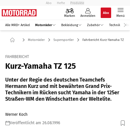
Abo
Hefte
Produkte
Abo
Marken
Anmelden
Menü
Alle MRD+ Artikel
Motorräder
Bekleidung
Zubehör
Technik
Re
Motorräder
Supersportler
Fahrbericht Kurz-Yamaha TZ 125
FAHRBERICHT
Kurz-Yamaha TZ 125
Unter der Regie des deutschen Teamchefs
Hermann Kurz und mit bewährten Grand Prix-
Technikern im Rücken sucht Yamaha in der 125er
Straßen-WM den Windschatten der Weltelite.
Werner Koch
Veröffentlicht am 26.08.1996