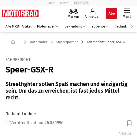
Abo
Hefte
Produkte
Abo
Marken
Anmelden
Menü
Alle MRD+ Artikel
Motorräder
Bekleidung
Zubehör
Technik
Re
Motorräder
Supersportler
Fahrbericht Speer-GSX-R
FAHRBERICHT
Speer-GSX-R
Streetfighter sollen Spaß machen und einzigartig
sein. Um das zu erreichen, ist fast jedes Mittel
recht.
Gerhard Lindner
Veröffentlicht am 26.08.1996
ANZEIGE