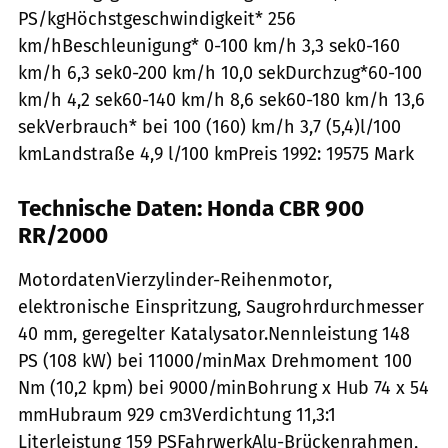
PS/kgHöchstgeschwindigkeit* 256
km/hBeschleunigung* 0-100 km/h 3,3 sek0-160
km/h 6,3 sek0-200 km/h 10,0 sekDurchzug*60-100
km/h 4,2 sek60-140 km/h 8,6 sek60-180 km/h 13,6
sekVerbrauch* bei 100 (160) km/h 3,7 (5,4)l/100
kmLandstraße 4,9 l/100 kmPreis 1992: 19575 Mark
Technische Daten: Honda CBR 900
RR/2000
MotordatenVierzylinder-Reihenmotor,
elektronische Einspritzung, Saugrohrdurchmesser
40 mm, geregelter Katalysator.Nennleistung 148
PS (108 kW) bei 11000/minMax Drehmoment 100
Nm (10,2 kpm) bei 9000/minBohrung x Hub 74 x 54
mmHubraum 929 cm3Verdichtung 11,3:1
Literleistung 159 PSFahrwerkAlu-Brückenrahmen,