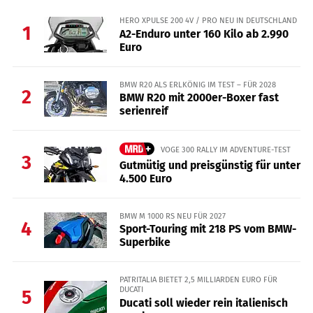
HERO XPULSE 200 4V / PRO NEU IN DEUTSCHLAND
1
A2-Enduro unter 160 Kilo ab 2.990
Euro
BMW R20 ALS ERLKÖNIG IM TEST – FÜR 2028
2
BMW R20 mit 2000er-Boxer fast
serienreif
VOGE 300 RALLY IM ADVENTURE-TEST
3
Gutmütig und preisgünstig für unter
4.500 Euro
BMW M 1000 RS NEU FÜR 2027
4
Sport-Touring mit 218 PS vom BMW-
Superbike
PATRITALIA BIETET 2,5 MILLIARDEN EURO FÜR
DUCATI
5
Ducati soll wieder rein italienisch