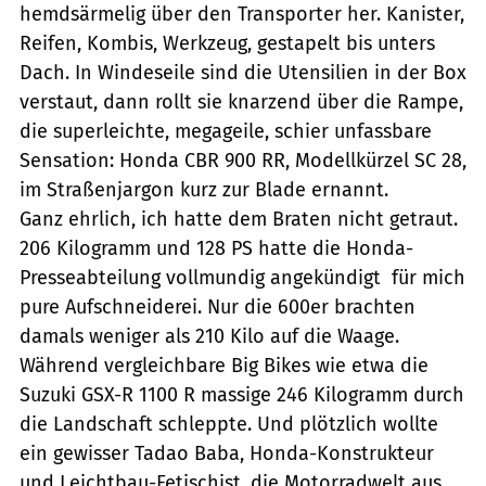
hemdsärmelig über den Transporter her. Kanister,
Reifen, Kombis, Werkzeug, gestapelt bis unters
Dach. In Windeseile sind die Utensilien in der Box
verstaut, dann rollt sie knarzend über die Rampe,
die superleichte, megageile, schier unfassbare
Sensation: Honda CBR 900 RR, Modellkürzel SC 28,
im Straßenjargon kurz zur Blade ernannt.
Ganz ehrlich, ich hatte dem Braten nicht getraut.
206 Kilogramm und 128 PS hatte die Honda-
Presseabteilung vollmundig angekündigt  für mich
pure Aufschneiderei. Nur die 600er brachten
damals weniger als 210 Kilo auf die Waage.
Während vergleichbare Big Bikes wie etwa die
Suzuki GSX-R 1100 R massige 246 Kilogramm durch
die Landschaft schleppte. Und plötzlich wollte
ein gewisser Tadao Baba, Honda-Konstrukteur
und Leichtbau-Fetischist, die Motorradwelt aus