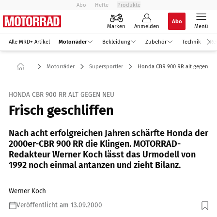
Abo
Hefte
Produkte
Abo
Marken
Anmelden
Menü
Alle MRD+ Artikel
Motorräder
Bekleidung
Zubehör
Technik
Re
Motorräder
Supersportler
Honda CBR 900 RR alt gegen ne
HONDA CBR 900 RR ALT GEGEN NEU
Frisch geschliffen
Nach acht erfolgreichen Jahren schärfte Honda der
2000er-CBR 900 RR die Klingen. MOTORRAD-
Redakteur Werner Koch lässt das Urmodell von
1992 noch einmal antanzen und zieht Bilanz.
Werner Koch
Veröffentlicht am 13.09.2000