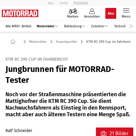
Abo
Hefte
Produkte
Abo
Marken
Anmelden
Menü
Alle MRD+ Artikel
Motorräder
Bekleidung
Zubehör
Technik
Re
Motorräder
Supersportler
KTM RC 390 Cup im Fahrbericht
KTM RC 390 CUP IM FAHRBERICHT
Jungbrunnen für MOTORRAD-
Tester
Noch vor der Straßenmaschine präsentierten die
Mattighofner die KTM RC 390 Cup. Sie dient
Nachwuchsfahrern als Einstieg in den Rennsport,
macht aber auch älteren Testern eine Menge Spaß.
Ralf Schneider
21 Bilder