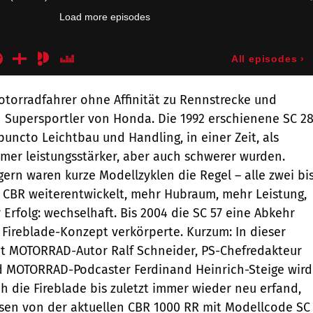
Motorradfahrer ohne Affinität zu Rennstrecke und
Supersportler von Honda. Die 1992 erschienene SC 2
puncto Leichtbau und Handling, in einer Zeit, als
er leistungsstärker, aber auch schwerer wurden.
ern waren kurze Modellzyklen die Regel – alle zwei bi
e CBR weiterentwickelt, mehr Hubraum, mehr Leistung,
Erfolg: wechselhaft. Bis 2004 die SC 57 eine Abkehr
Fireblade-Konzept verkörperte. Kurzum: In dieser
it MOTORRAD-Autor Ralf Schneider, PS-Chefredakteur
d MOTORRAD-Podcaster Ferdinand Heinrich-Steige wird
ich die Fireblade bis zuletzt immer wieder neu erfand,
sen von der aktuellen CBR 1000 RR mit Modellcode SC