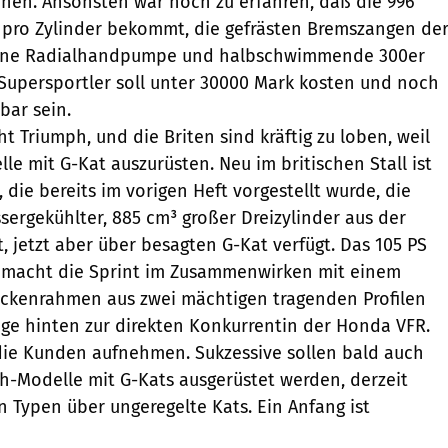
ehen. Ansonsten war noch zu erfahren, daß die 996
 pro Zylinder bekommt, die gefrästen Bremszangen de
eine Radialhandpumpe und halbschwimmende 300er
Supersportler soll unter 30000 Mark kosten und noch
bar sein.
 Triumph, und die Briten sind kräftig zu loben, weil
lle mit G-Kat auszurüsten. Neu im britischen Stall ist
 die bereits im vorigen Heft vorgestellt wurde, die
sergekühlter, 885 cm³ großer Dreizylinder aus der
, jetzt aber über besagten G-Kat verfügt. Das 105 PS
k macht die Sprint im Zusammenwirken mit einem
ckenrahmen aus zwei mächtigen tragenden Profilen
ge hinten zur direkten Konkurrentin der Honda VFR.
die Kunden aufnehmen. Sukzessive sollen bald auch
h-Modelle mit G-Kats ausgerüstet werden, derzeit
n Typen über ungeregelte Kats. Ein Anfang ist