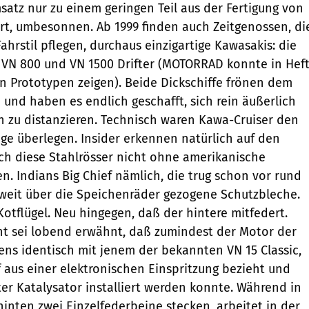
atz nur zu einem geringen Teil aus der Fertigung von
t, umbesonnen. Ab 1999 finden auch Zeitgenossen, di
hrstil pflegen, durchaus einzigartige Kawasakis: die
 VN 800 und VN 1500 Drifter (MOTORRAD konnte in Hef
en Prototypen zeigen). Beide Dickschiffe frönen dem
 und haben es endlich geschafft, sich rein äußerlich
 zu distanzieren. Technisch waren Kawa-Cruiser den
ge überlegen. Insider erkennen natürlich auf den
uch diese Stahlrösser nicht ohne amerikanische
. Indians Big Chief nämlich, die trug schon vor rund
 weit über die Speichenräder gezogene Schutzbleche.
Kotflügel. Neu hingegen, daß der hintere mitfedert.
ht sei lobend erwähnt, daß zumindest der Motor der
gens identisch mit jenem der bekannten VN 15 Classic,
f aus einer elektronischen Einspritzung bezieht und
ter Katalysator installiert werden konnte. Während in
hinten zwei Einzelfederbeine stecken, arbeitet in der