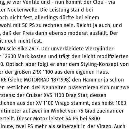
g, je vier Ventile und - nun kommt der Clou - via
ter Nockenwelle. Die Leistung stand bei
ch nicht fest, allerdings dürfte bei einem
 wohl mit 50 PS zu rechnen sein. Reicht ja auch, und
n, daß der Preis dann ebenso moderat ausfällt. Der
t noch nicht fest.
Muscle Bike ZR-7. Der unverkleidete Vierzylinder-
r 12600 Mark kosten und trägt den leicht modifizierten
0. Optisch aber folgt er eher dem Styling-Konzept von
er der großen ZRX 1100 aus dem eigenen Haus.
 R6 (siehe MOTORRAD 18/1998) den Hammer ja schon
en restlichen drei Neuheiten präsentieren sich nur zwe
stens: der Cruiser XVS 1100 Drag Star, dessen
lichen aus der XV 1100 Virago stammt, das heißt 1063
entimeter auf zwei im Winkel von 75 Grad zueinander
rteilt. Dieser Motor leistet 64 PS bei 5800
ute, zwei PS mehr als seinerzeit in der Virago. Auch