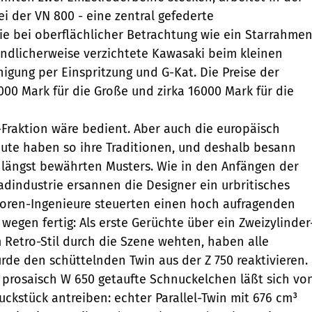
i der VN 800 - eine zentral gefederte
ie bei oberflächlicher Betrachtung wie ein Starrahme
ndlicherweise verzichtete Kawasaki beim kleinen
nigung per Einspritzung und G-Kat. Die Preise der
000 Mark für die Große und zirka 16000 Mark für die
r-Fraktion wäre bedient. Aber auch die europäisch
ute haben so ihre Traditionen, und deshalb besann
 längst bewährten Musters. Wie in den Anfängen der
dindustrie ersannen die Designer ein urbritisches
toren-Ingenieure steuerten einen hoch aufragenden
n wegen fertig: Als erste Gerüchte über ein Zweizylinder
Retro-Stil durch die Szene wehten, haben alle
rde den schüttelnden Twin aus der Z 750 reaktivieren.
 prosaisch W 650 getaufte Schnuckelchen läßt sich vo
kstück antreiben: echter Parallel-Twin mit 676 cm³