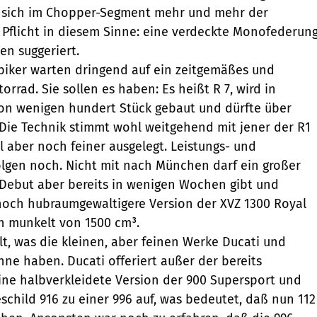
 sich im Chopper-Segment mehr und mehr der
. Pflicht in diesem Sinne: eine verdeckte Monofederung
en suggeriert.
biker warten dringend auf ein zeitgemäßes und
orrad. Sie sollen es haben: Es heißt R 7, wird in
 von wenigen hundert Stück gebaut und dürfte über
Die Technik stimmt wohl weitgehend mit jener der R1
il aber noch feiner ausgelegt. Leistungs- und
lgen noch. Nicht mit nach München darf ein großer
n Debut aber bereits in wenigen Wochen gibt und
 noch hubraumgewaltigere Version der XVZ 1300 Royal
an munkelt von 1500 cm³.
lt, was die kleinen, aber feinen Werke Ducati und
nne haben. Ducati offeriert außer der bereits
eine halbverkleidete Version der 900 Supersport und
child 916 zu einer 996 auf, was bedeutet, daß nun 112