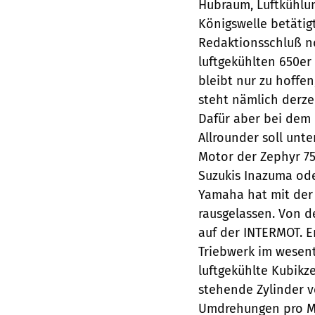
Hubraum, Luftkühlun
Königswelle betätig
Redaktionsschluß no
luftgekühlten 650er
bleibt nur zu hoffe
steht nämlich derzei
Dafür aber bei dem 
Allrounder soll unte
Motor der Zephyr 75
Suzukis Inazuma od
Yamaha hat mit der
rausgelassen. Von d
auf der INTERMOT. Er
Triebwerk im wesent
luftgekühlte Kubikz
stehende Zylinder ve
Umdrehungen pro Min