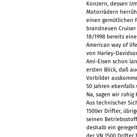
Konzern, dessen Ums
Motorrädern herrühr
einen gemütlichen Fa
brandneuen Cruiser
18/1998 bereits ein
American way of life
von Harley-Davidson
Ami-Eisen schon lan
ersten Blick, daß a
Vorbilder auskommen
50 Jahren ebenfalls
Na, sagen wir ruhig 
Aus technischer Sic
1500er Drifter, übri
seinen Betriebsstof
deshalb ein geregel
der VN 1500 Drifter 