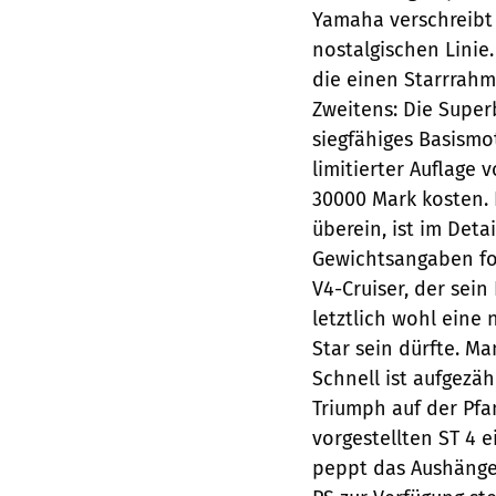
Yamaha verschreibt
nostalgischen Linie
die einen Starrrahm
Zweitens: Die Super
siegfähiges Basismot
limitierter Auflage
30000 Mark kosten. 
überein, ist im Deta
Gewichtsangaben fo
V4-Cruiser, der sei
letztlich wohl eine
Star sein dürfte. M
Schnell ist aufgezäh
Triumph auf der Pfa
vorgestellten ST 4 
peppt das Aushänges