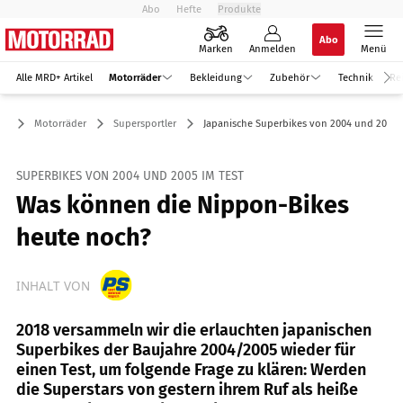
Abo
Hefte
Produkte
Abo
Marken
Anmelden
Menü
Alle MRD+ Artikel
Motorräder
Bekleidung
Zubehör
Technik
Re
Motorräder
Supersportler
Japanische Superbikes von 2004 und 2005
SUPERBIKES VON 2004 UND 2005 IM TEST
Was können die Nippon-Bikes
heute noch?
INHALT VON
2018 versammeln wir die erlauchten japanischen
Superbikes der Baujahre 2004/2005 wieder für
einen Test, um folgende Frage zu klären: Werden
die Superstars von gestern ihrem Ruf als heiße