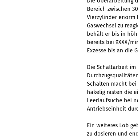
Die Überarbeitung de
Bereich zwischen 30
Vierzylinder enorm k
Gaswechsel zu reagie
behält er bis in hö
bereits bei 9XXX/mi
Exzesse bis an die 
Die Schaltarbeit i
Durchzugsqualitäten
Schalten macht bei 
hakelig rasten die e
Leerlaufsuche bei n
Antriebseinheit dur
Ein weiteres Lob g
zu dosieren und end