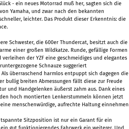
Glück - ein neues Motorrad muß her, sagten sich die
 von Yamaha, und zwar nach den bekannten
 schneller, leichter. Das Produkt dieser Erkenntnis: die
ace.
nere Schwester, die 600er Thundercat, besitzt auch die
rme einer großen Wildkatze. Runde, gefällige Formen
d verleihen der YZF eine geschmeidiges und elegantes
eruntergezogene Schnauze suggeriert
t. Als überraschend harmlos entpuppt sich dagegen die
der bullig breiten Abmessungen fällt diese zur Freude
ur und Handgelenken äußerst zahm aus. Dank eines
 den hoch montierten Lenkerstummeln können jetzt
e eine menschenwürdige, aufrechte Haltung einnehmen
spannte Sitzposition ist nur ein Garant für ein
 ein gut funktionierendes Fahrwerk ein weiterer. Und