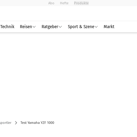
Abo
Hefte
Produkte
Technik
Reisen
Ratgeber
Sport & Szene
Markt
portler
Test Yamaha YZF 1000