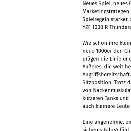
Neues Spiel, neues 
Marketingstrategen
Spielregeln stärker,
YZF 1000 R Thunder
Wie schon ihre klei
neue 1000er den Cha
prägen die Linie un
Äußeres, die weit h
Angriffsbereitschaf
Sitzposition. Trotz 
von Nackenmuskulat
kürzeren Tanks und
auch kleinere Leut
Eine angenehme, ent
sicheres Fahrgefühl,