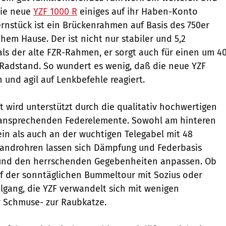
die neue
YZF 1000 R
einiges auf ihr Haben-Konto
ernstück ist ein Brückenrahmen auf Basis des 750er
hem Hause. Der ist nicht nur stabiler und 5,2
als der alte FZR-Rahmen, er sorgt auch für einen um 4
 Radstand. So wundert es wenig, daß die neue YZF
und agil auf Lenkbefehle reagiert.
t wird unterstützt durch die qualitativ hochwertigen
g ansprechenden Federelemente. Sowohl am hinteren
ein als auch an der wuchtigen Telegabel mit 48
tandrohren lassen sich Dämpfung und Federbasis
n und den herrschenden Gegebenheiten anpassen. Ob
f der sonntäglichen Bummeltour mit Sozius oder
Eilgang, die YZF verwandelt sich mit wenigen
r Schmuse- zur Raubkatze.