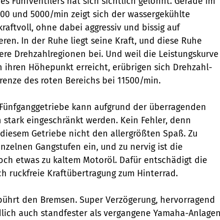
s Fünfventilers hat sich sichtlich gelohnt. Gerade im
00 und 5000/min zeigt sich der wassergekühlte
raftvoll, ohne dabei aggressiv und bissig auf
ren. In der Ruhe liegt seine Kraft, und diese Ruhe
here Drehzahlregionen bei. Und weil die Leistungskurve
n ihren Höhepunkt erreicht, erübrigen sich Drehzahl-
Grenze des roten Bereichs bei 11500/min.
m Fünfganggetriebe kann aufgrund der überragenden
 stark eingeschränkt werden. Kein Fehler, denn
diesem Getriebe nicht den allergrößten Spaß. Zu
inzelnen Gangstufen ein, und zu nervig ist die
och etwas zu kaltem Motoröl. Dafür entschädigt die
ch ruckfreie Kraftübertragung zum Hinterrad.
ebührt den Bremsen. Super Verzögerung, hervorragend
lich auch standfester als vergangene Yamaha-Anlagen