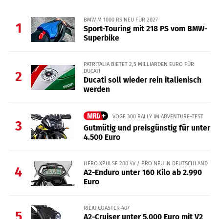
BMW M 1000 RS NEU FÜR 2027
1
Sport-Touring mit 218 PS vom BMW-
Superbike
PATRITALIA BIETET 2,5 MILLIARDEN EURO FÜR
DUCATI
2
Ducati soll wieder rein italienisch
werden
VOGE 300 RALLY IM ADVENTURE-TEST
3
Gutmütig und preisgünstig für unter
4.500 Euro
HERO XPULSE 200 4V / PRO NEU IN DEUTSCHLAND
4
A2-Enduro unter 160 Kilo ab 2.990
Euro
RIEJU COASTER 407
5
A2-Cruiser unter 5.000 Euro mit V2