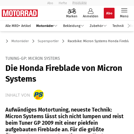
Abo
Hefte
Produkte
Abo
Marken
Anmelden
Menü
Alle MRD+ Artikel
Motorräder
Bekleidung
Zubehör
Technik
Re
Motorräder
Supersportler
Racebike: Micron Systems Honda Fireblade
TUNING-GP: MICRON SYSTEMS
Die Honda Fireblade von Micron
Systems
INHALT VON
Aufwändiges Motortuning, neueste Technik:
Micron Systems lässt sich nicht lumpen und reist
beim Tuner GP 2009 mit einer piekfein
aufgebauten Fireblade an. Für die größte