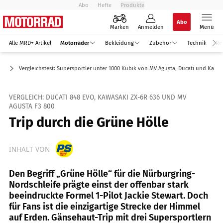
Abo
Hefte
Produkte
Abo
Marken
Anmelden
Menü
Alle MRD+ Artikel
Motorräder
Bekleidung
Zubehör
Technik
Re
er
Vergleichstest: Supersportler unter 1000 Kubik von MV Agusta, Ducati und Kawa
VERGLEICH: DUCATI 848 EVO, KAWASAKI ZX-6R 636 UND MV
AGUSTA F3 800
Trip durch die Grüne Hölle
INHALT VON
Den Begriff „Grüne Hölle“ für die Nürburgring-
Nordschleife prägte einst der offenbar stark
beeindruckte Formel 1-Pilot Jackie Stewart. Doch
für Fans ist die einzigartige Strecke der Himmel
auf Erden. Gänsehaut-Trip mit drei Supersportlern