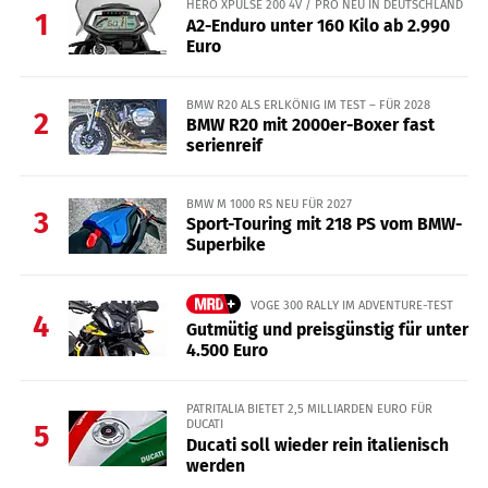
HERO XPULSE 200 4V / PRO NEU IN DEUTSCHLAND
1
A2-Enduro unter 160 Kilo ab 2.990
Euro
BMW R20 ALS ERLKÖNIG IM TEST – FÜR 2028
2
BMW R20 mit 2000er-Boxer fast
serienreif
BMW M 1000 RS NEU FÜR 2027
3
Sport-Touring mit 218 PS vom BMW-
Superbike
VOGE 300 RALLY IM ADVENTURE-TEST
4
Gutmütig und preisgünstig für unter
4.500 Euro
PATRITALIA BIETET 2,5 MILLIARDEN EURO FÜR
DUCATI
5
Ducati soll wieder rein italienisch
werden