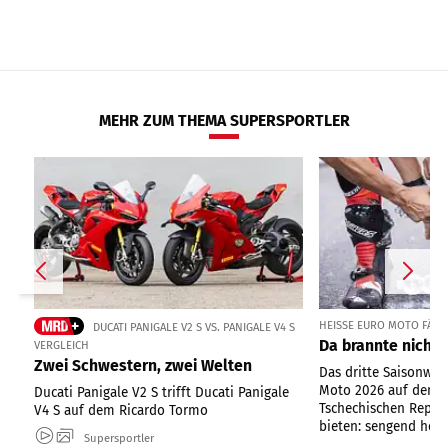
MEHR ZUM THEMA SUPERSPORTLER
HEISSE EURO MOTO FÄHRT
DUCATI PANIGALE V2 S VS. PANIGALE V4 S
Da brannte nicht 
VERGLEICH
Zwei Schwestern, zwei Welten
Das dritte Saisonwo
Moto 2026 auf dem 
Ducati Panigale V2 S trifft Ducati Panigale
Tschechischen Republ
V4 S auf dem Ricardo Tormo
bieten: sengend heiße
Supersportler