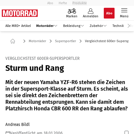
Abo
Hefte
Produkte
Abo
Marken
Anmelden
Menü
Alle MRD+ Artikel
Motorräder
Bekleidung
Zubehör
Technik
Re
Motorräder
Supersportler
Vergleichstest 600er-Supersport
VERGLEICHSTEST 600ER-SUPERSPORTLER
Sturm und Rang
Mit der neuen Yamaha YZF-R6 stehen die Zeichen
in der Supersport-Klasse auf Sturm. Es scheint, als
sei sie direkt den Zeichenbrettern der
Rennabteilung entsprungen. Kann sie damit dem
Platzhirsch Honda CBR 600 RR den Rang ablaufen?
Andreas Bildl
Veröffentlicht am 18.01.2006