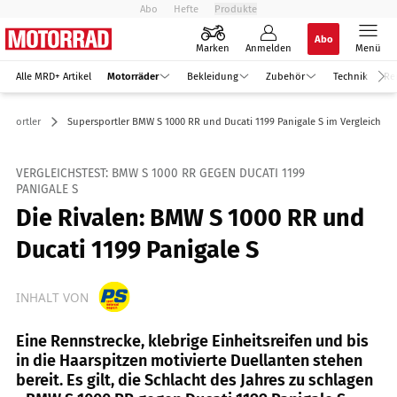
Abo
Hefte
Produkte
Abo
Marken
Anmelden
Menü
Alle MRD+ Artikel
Motorräder
Bekleidung
Zubehör
Technik
Re
rsportler
Supersportler BMW S 1000 RR und Ducati 1199 Panigale S im Vergleich
VERGLEICHSTEST: BMW S 1000 RR GEGEN DUCATI 1199
PANIGALE S
Die Rivalen: BMW S 1000 RR und
Ducati 1199 Panigale S
INHALT VON
Eine Rennstrecke, klebrige Einheitsreifen und bis
in die Haarspitzen motivierte Duellanten stehen
bereit. Es gilt, die Schlacht des Jahres zu schlagen