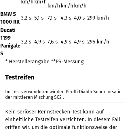
km/h
km/h
km/h
km/h
km/h
BMW S
3,2 s
5,1 s
7,1 s
4,3 s
4,0 s
299 km/h
1000 RR
Ducati
1199
3,2 s
4,9 s
7,6 s
4,9 s
4,9 s
296 km/h
Panigale
S
* Herstellerangabe **PS-Messung
Testreifen
Jahn
Im Test verwendeten wir den Pirelli Diablo Supercorsa in
der mittleren Mischung SC2 .
Kein seriöser Rennstrecken-Test kann auf
einheitliche Testreifen verzichten. In diesem Fall
griffen wir, um die optimale funktionsweise der