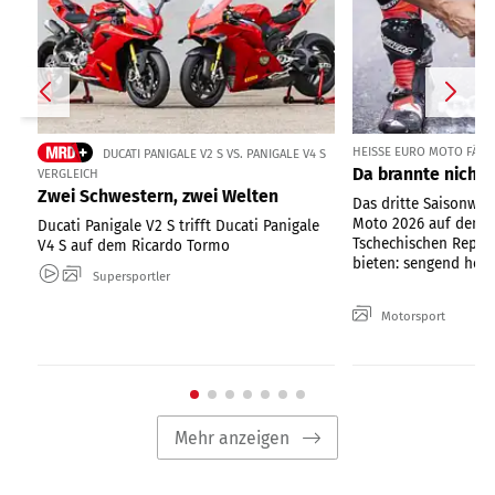
HEISSE EURO MOTO FÄHRT
DUCATI PANIGALE V2 S VS. PANIGALE V4 S
Da brannte nicht 
VERGLEICH
Zwei Schwestern, zwei Welten
Das dritte Saisonwo
Moto 2026 auf dem 
Ducati Panigale V2 S trifft Ducati Panigale
Tschechischen Republ
V4 S auf dem Ricardo Tormo
bieten: sengend heiße
Supersportler
Motorsport
Mehr anzeigen