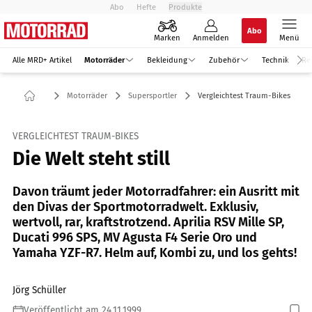
Abo
Hefte
Produkte
Abo
Marken
Anmelden
Menü
Alle MRD+ Artikel
Motorräder
Bekleidung
Zubehör
Technik
Re
Motorräder
Supersportler
Vergleichtest Traum-Bikes
VERGLEICHTEST TRAUM-BIKES
Die Welt steht still
Davon träumt jeder Motorradfahrer: ein Ausritt mit
den Divas der Sportmotorradwelt. Exklusiv,
wertvoll, rar, kraftstrotzend. Aprilia RSV Mille SP,
Ducati 996 SPS, MV Agusta F4 Serie Oro und
Yamaha YZF-R7. Helm auf, Kombi zu, und los gehts!
Jörg Schüller
Veröffentlicht am 24.11.1999