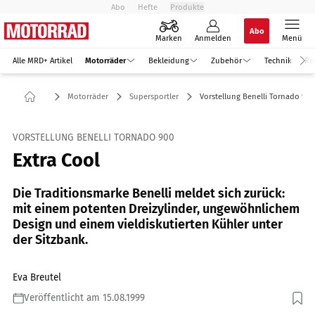
Abo
Hefte
Produkte
Abo
Marken
Anmelden
Menü
Alle MRD+ Artikel
Motorräder
Bekleidung
Zubehör
Technik
Re
Motorräder
Supersportler
Vorstellung Benelli Tornado 900
VORSTELLUNG BENELLI TORNADO 900
Extra Cool
Die Traditionsmarke Benelli meldet sich zurück:
mit einem potenten Dreizylinder, ungewöhnlichem
Design und einem vieldiskutierten Kühler unter
der Sitzbank.
Eva Breutel
Veröffentlicht am 15.08.1999