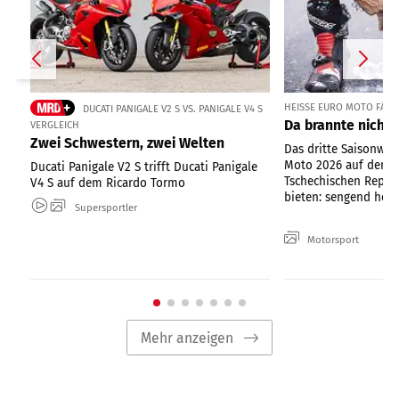
HEISSE EURO MOTO FÄHRT
DUCATI PANIGALE V2 S VS. PANIGALE V4 S
Da brannte nicht 
VERGLEICH
Zwei Schwestern, zwei Welten
Das dritte Saisonwo
Moto 2026 auf dem 
Ducati Panigale V2 S trifft Ducati Panigale
Tschechischen Republ
V4 S auf dem Ricardo Tormo
bieten: sengend heiße
Supersportler
Motorsport
Mehr anzeigen