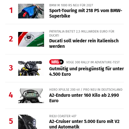
BMW M 1000 RS NEU FÜR 2027
1
Sport-Touring mit 218 PS vom BMW-
Superbike
PATRITALIA BIETET 2,5 MILLIARDEN EURO FÜR
DUCATI
2
Ducati soll wieder rein italienisch
werden
VOGE 300 RALLY IM ADVENTURE-TEST
3
Gutmütig und preisgünstig für unter
4.500 Euro
HERO XPULSE 200 4V / PRO NEU IN DEUTSCHLAND
4
A2-Enduro unter 160 Kilo ab 2.990
Euro
RIEJU COASTER 407
5
A2-Cruiser unter 5.000 Euro mit V2
und Automatik