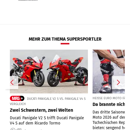
MEHR ZUM THEMA SUPERSPORTLER
HEISSE EURO MOTO FÄHRT
DUCATI PANIGALE V2 S VS. PANIGALE V4 S
Da brannte nicht 
VERGLEICH
Zwei Schwestern, zwei Welten
Das dritte Saisonwo
Moto 2026 auf dem 
Ducati Panigale V2 S trifft Ducati Panigale
Tschechischen Republ
V4 S auf dem Ricardo Tormo
bieten: sengend heiße