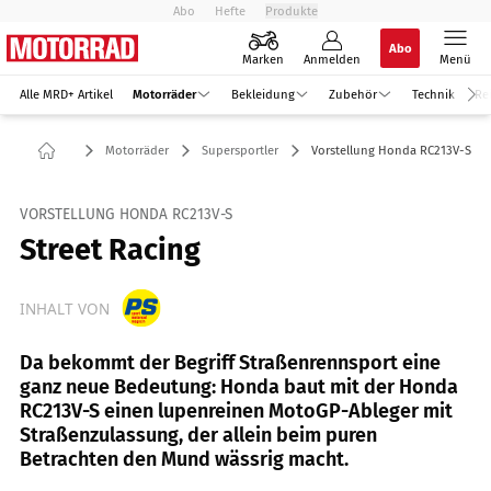
Abo
Hefte
Produkte
Abo
Marken
Anmelden
Menü
Alle MRD+ Artikel
Motorräder
Bekleidung
Zubehör
Technik
Re
Motorräder
Supersportler
Vorstellung Honda RC213V-S
VORSTELLUNG HONDA RC213V-S
Street Racing
INHALT VON
Da bekommt der Begriff Straßenrennsport eine
ganz neue Bedeutung: Honda baut mit der Honda
RC213V-S einen lupenreinen MotoGP-Ableger mit
Straßenzulassung, der allein beim puren
Betrachten den Mund wässrig macht.