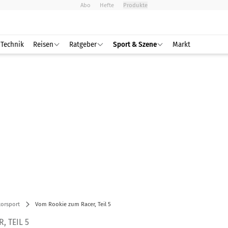
Abo
Hefte
Produkte
Technik
Reisen
Ratgeber
Sport & Szene
Markt
orsport
Vom Rookie zum Racer, Teil 5
, TEIL 5