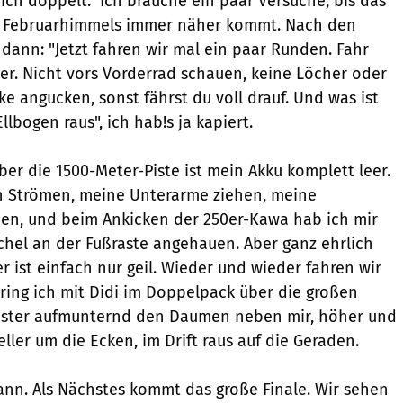
ch doppelt." Ich brauche ein paar Versuche, bis das
s Februarhimmels immer näher kommt. Nach den
 dann: "Jetzt fahren wir mal ein paar Runden. Fahr
her. Nicht vors Vorderrad schauen, keine Löcher oder
ke angucken, sonst fährst du voll drauf. Und was ist
llbogen raus", ich hab!s ja kapiert.
er die 1500-Meter-Piste ist mein Akku komplett leer.
in Strömen, meine Unterarme ziehen, meine
en, und beim Ankicken der 250er-Kawa hab ich mir
hel an der Fußraste angehauen. Aber ganz ehrlich
r ist einfach nur geil. Wieder und wieder fahren wir
ring ich mit Didi im Doppelpack über die großen
eister aufmunternd den Daumen neben mir, höher und
ller um die Ecken, im Drift raus auf die Geraden.
dann. Als Nächstes kommt das große Finale. Wir sehen