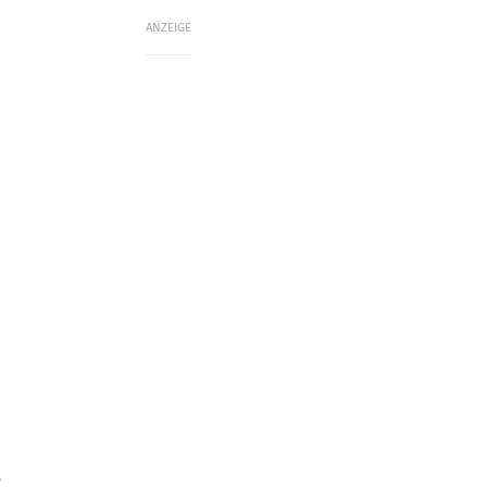
ANZEIGE
u
,