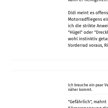
Didi meint es offens
Motorradfliegens ein
ich die strikte Anw
"Hügel" oder "Dreck
wohl instinktiv get
Vorderrad voraus, R
Ich brauche ein paar V
näher kommt.
"Gefährlich", mahnt