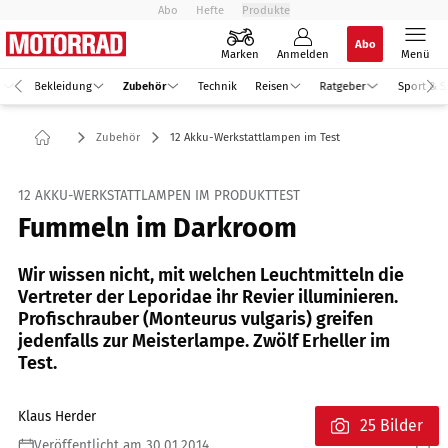
Abo
Hefte
Produkte
Abo
Marken
Anmelden
Menü
r
Bekleidung
Zubehör
Technik
Reisen
Ratgeber
Sport & S
Zubehör
12 Akku-Werkstattlampen im Test
12 AKKU-WERKSTATTLAMPEN IM PRODUKTTEST
Fummeln im Darkroom
Wir wissen nicht, mit welchen Leuchtmitteln die
Vertreter der Leporidae ihr Revier illuminieren.
Profischrauber (Monteurus vulgaris) greifen
jedenfalls zur Meisterlampe. Zwölf Erheller im
Test.
Klaus Herder
25 Bilder
Veröffentlicht am 30.01.2014