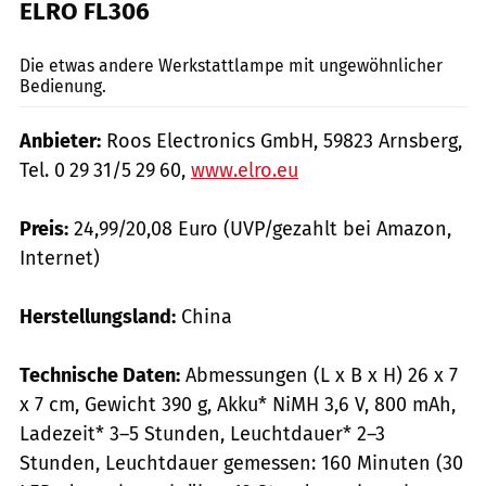
ELRO FL306
mps-Fotostudio
Die etwas andere Werkstattlampe mit ungewöhnlicher
Bedienung.
Anbieter:
Roos Electronics GmbH, 59823 Arnsberg,
Tel. 0 29 31/5 29 60,
www.elro.eu
Preis:
24,99/20,08 Euro (UVP/gezahlt bei Amazon,
Internet)
Herstellungsland:
China
Technische Daten:
Abmessungen (L x B x H) 26 x 7
x 7 cm, Gewicht 390 g, Akku* NiMH 3,6 V, 800 mAh,
Ladezeit* 3–5 Stunden, Leuchtdauer* 2–3
Stunden, Leuchtdauer gemessen: 160 Minuten (30