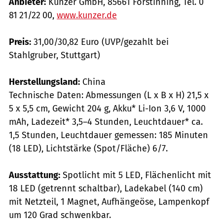
Anbieter:
Kunzer GmbH, 85661 Forstinning, Tel. 0
81 21/22 00,
www.kunzer.de
Preis:
31,00/30,82 Euro (UVP/gezahlt bei
Stahlgruber, Stuttgart)
Herstellungsland:
China
Technische Daten: Abmessungen (L x B x H) 21,5 x
5 x 5,5 cm, Gewicht 204 g, Akku* Li-Ion 3,6 V, 1000
mAh, Ladezeit* 3,5–4 Stunden, Leuchtdauer* ca.
1,5 Stunden, Leuchtdauer gemessen: 185 Minuten
(18 LED), Lichtstärke (Spot/Fläche) 6/7.
Ausstattung:
Spotlicht mit 5 LED, Flächenlicht mit
18 LED (getrennt schaltbar), Ladekabel (140 cm)
mit Netzteil, 1 Magnet, Aufhänge­öse, Lampenkopf
um 120 Grad schwenkbar.