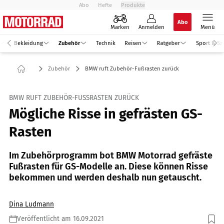
Abo
Hefte
Produkte
Abo
Marken
Anmelden
Menü
Bekleidung
Zubehör
Technik
Reisen
Ratgeber
Sport & Sz
Zubehör
BMW ruft Zubehör-Fußrasten zurück
BMW RUFT ZUBEHÖR-FUSSRASTEN ZURÜCK
Mögliche Risse in gefrästen GS-
Rasten
Im Zubehörprogramm bot BMW Motorrad gefräste
Fußrasten für GS-Modelle an. Diese können Risse
bekommen und werden deshalb nun getauscht.
Dina Ludmann
Veröffentlicht am 16.09.2021