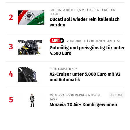
PATRITALIA BIETET 2,5 MILLIARDEN EURO FÜR
DUCATI
2
Ducati soll wieder rein italienisch
werden
VOGE 300 RALLY IM ADVENTURE-TEST
3
Gutmütig und preisgünstig für unter
4.500 Euro
RIEJU COASTER 407
4
A2-Cruiser unter 5.000 Euro mit V2
und Automatik
ANZEIGE
MOTORRAD-SOMMERGEWINNSPIEL
5
TAG 7
Moravia TX Air+ Kombi gewinnen