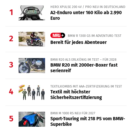
HERO XPULSE 200 4V / PRO NEU IN DEUTSCHLAND
1
A2-Enduro unter 160 Kilo ab 2.990
Euro
BMW R 1300 GS IM ADVENTURE-TEST
2
Bereit für jedes Abenteuer
BMW R20 ALS ERLKÖNIG IM TEST – FÜR 2028
3
BMW R20 mit 2000er-Boxer fast
serienreif
TEXTILKOMBIS MIT AAA-ZERTIFIZIERUNG IM TEST
4
Textil mit höchster
Sicherheitszertifizierung
BMW M 1000 RS NEU FÜR 2027
5
Sport-Touring mit 218 PS vom BMW-
Superbike