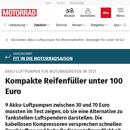
Abo
Hefte
Produkte
Abo
Marken
Anmelden
Menü
Bekleidung
Zubehör
Technik
Reisen
Ratgeber
Sport & Sz
ör
Die besten Akku-Luftpumpen für Motorradreifen: Testsieger für unter 50 Euro
SAISONSTART
FIT IN DIE MOTORRADSAISON
AKKU-LUFTPUMPEN FÜR MOTORRADREIFEN IM TEST
Kompakte Reifenfüller unter 100
Euro
9 Akku-Luftpumpen zwischen 30 und 70 Euro
mussten im Test zeigen, ob sie eine Alternative zu
Tankstellen-Luftspendern darstellen. Die
kabellosen Kompressoren versprechen schnellen