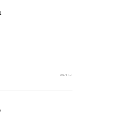
t
ANZEIGE
e