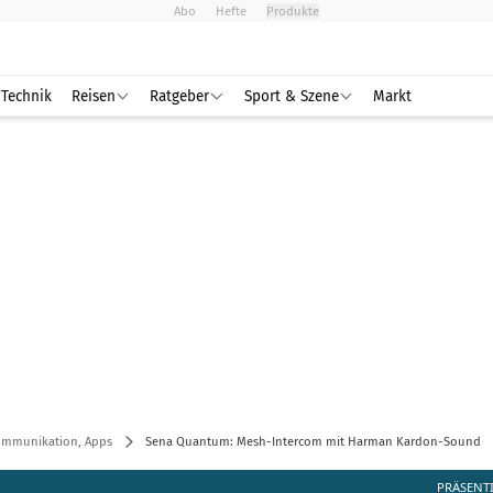
Abo
Hefte
Produkte
Technik
Reisen
Ratgeber
Sport & Szene
Markt
ommunikation, Apps
Sena Quantum: Mesh-Intercom mit Harman Kardon-Sound
PRÄSENT