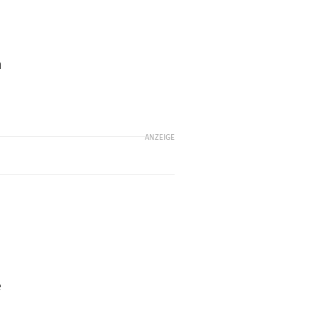
m
ANZEIGE
e