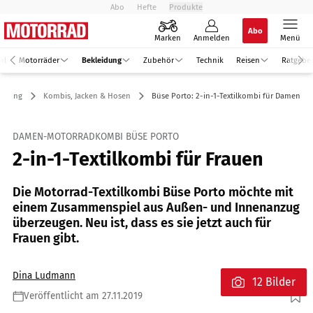
Abo
Hefte
Produkte
Abo
Marken
Anmelden
Menü
el
Motorräder
Bekleidung
Zubehör
Technik
Reisen
Ratgebe
eidung
Kombis, Jacken & Hosen
Büse Porto: 2-in-1-Textilkombi für Damen
DAMEN-MOTORRADKOMBI BÜSE PORTO
2-in-1-Textilkombi für Frauen
Die Motorrad-Textilkombi Büse Porto möchte mit
einem Zusammenspiel aus Außen- und Innenanzug
überzeugen. Neu ist, dass es sie jetzt auch für
Frauen gibt.
Dina Ludmann
12 Bilder
Veröffentlicht am 27.11.2019
Foto: Büse