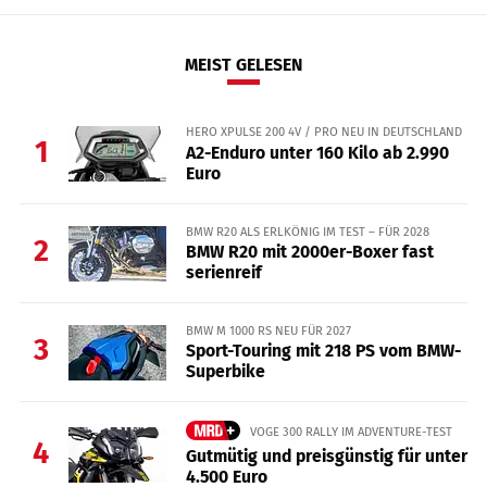
MEIST GELESEN
HERO XPULSE 200 4V / PRO NEU IN DEUTSCHLAND
1
A2-Enduro unter 160 Kilo ab 2.990
Euro
BMW R20 ALS ERLKÖNIG IM TEST – FÜR 2028
2
BMW R20 mit 2000er-Boxer fast
serienreif
BMW M 1000 RS NEU FÜR 2027
3
Sport-Touring mit 218 PS vom BMW-
Superbike
VOGE 300 RALLY IM ADVENTURE-TEST
4
Gutmütig und preisgünstig für unter
4.500 Euro