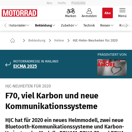
Abo
Hefte
Produkte
Abo
Marken
Anmelden
Menü
kel
Motorräder
Bekleidung
Zubehör
Technik
Reisen
Ratgebe
Bekleidung
Helme
HJC-Helm-Neuheiten für 2020
PRÄSENTIERT VON
MOTORRADMESSE IN MAILAND
EICMA 2025
HJC-NEUHEITEN FÜR 2020
F70, viel Karbon und neue
Kommunikationssysteme
HJC hat für 2020 ein neues Helmmodell, zwei neue
Bluetooth-Kommunikationssysteme und Karbon-