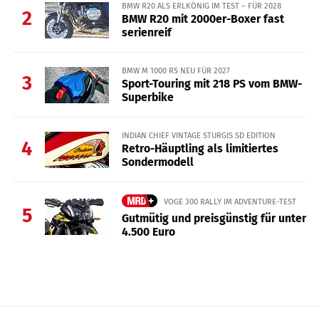
BMW R20 ALS ERLKÖNIG IM TEST – FÜR 2028
2
BMW R20 mit 2000er-Boxer fast
serienreif
BMW M 1000 RS NEU FÜR 2027
3
Sport-Touring mit 218 PS vom BMW-
Superbike
INDIAN CHIEF VINTAGE STURGIS SD EDITION
4
Retro-Häuptling als limitiertes
Sondermodell
VOGE 300 RALLY IM ADVENTURE-TEST
5
Gutmütig und preisgünstig für unter
4.500 Euro