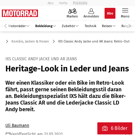
Abo
Hefte
Produkte
Abo
Marken
Anmelden
Menü
el
Motorräder
Bekleidung
Zubehör
Technik
Reisen
Ratgebe
ng
Kombis, Jacken & Hosen
IXS Classic Andy Jacke und AR Jeans: Retro-Outfit
IXS CLASSIC ANDY JACKE UND AR JEANS
Heritage-Look in Leder und Jeans
Wer einen Klassiker oder ein Bike im Retro-Look
fährt, passt gerne seinen Bekleidungsstil daran
an. Bekleidungsspezialist IXS hält dazu die Biker-
Jeans Classic AR und die Lederjacke Classic LD
Andy bereit.
Uli Baumann
6 Bilder
Veröffentlicht am 21.05.2021