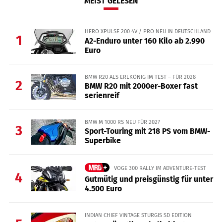
MEIST GELESEN
HERO XPULSE 200 4V / PRO NEU IN DEUTSCHLAND
1
A2-Enduro unter 160 Kilo ab 2.990
Euro
BMW R20 ALS ERLKÖNIG IM TEST – FÜR 2028
2
BMW R20 mit 2000er-Boxer fast
serienreif
BMW M 1000 RS NEU FÜR 2027
3
Sport-Touring mit 218 PS vom BMW-
Superbike
VOGE 300 RALLY IM ADVENTURE-TEST
4
Gutmütig und preisgünstig für unter
4.500 Euro
INDIAN CHIEF VINTAGE STURGIS SD EDITION