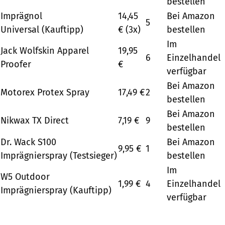
bestellen
Imprägnol
14,45
Bei Amazon
5
Universal (Kauftipp)
€ (3x)
bestellen
Im
Jack Wolfskin Apparel
19,95
6
Einzelhandel
Proofer
€
verfügbar
Bei Amazon
Motorex Protex Spray
17,49 €
2
bestellen
Bei Amazon
Nikwax TX Direct
7,19 €
9
bestellen
Dr. Wack S100
Bei Amazon
9,95 €
1
Imprägnierspray (Testsieger)
bestellen
Im
W5 Outdoor
1,99 €
4
Einzelhandel
Imprägnierspray (Kauftipp)
verfügbar