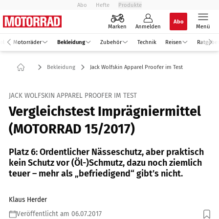
Abo
Hefte
Produkte
Abo
Marken
Anmelden
Menü
el
Motorräder
Bekleidung
Zubehör
Technik
Reisen
Ratgebe
Bekleidung
Jack Wolfskin Apparel Proofer im Test
JACK WOLFSKIN APPAREL PROOFER IM TEST
Vergleichstest Imprägniermittel
(MOTORRAD 15/2017)
Platz 6: Ordentlicher Nässeschutz, aber praktisch
kein Schutz vor (Öl-)Schmutz, dazu noch ziemlich
teuer – mehr als „befriedigend“ gibt’s nicht.
Klaus Herder
Veröffentlicht am 06.07.2017