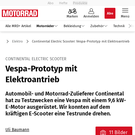
Abo
Hefte
Produkte
Abo
Marken
Anmelden
Menü
Alle MRD+ Artikel
Motorräder
Bekleidung
Zubehör
Technik
Re
er
Elektro
Continental Electric Scooter: Vespa-Prototyp mit Elektroantrieb
CONTINENTAL ELECTRIC SCOOTER
Vespa-Prototyp mit
Elektroantrieb
Automobil- und Motorrad-Zulieferer Continental
hat zu Testzwecken eine Vespa mit einem 9,6 kW-
E-Motor ausgerüstet. Wir konnten auf dem
kräftigen E-Scooter eine Testrunde drehen.
Uli Baumann
11 Bilder