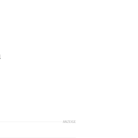
l
n
ANZEIGE