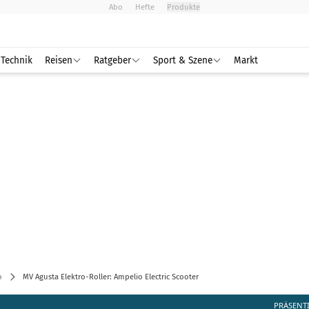
Abo
Hefte
Produkte
Technik
Reisen
Ratgeber
Sport & Szene
Markt
o
MV Agusta Elektro-Roller: Ampelio Electric Scooter
PRÄSENT