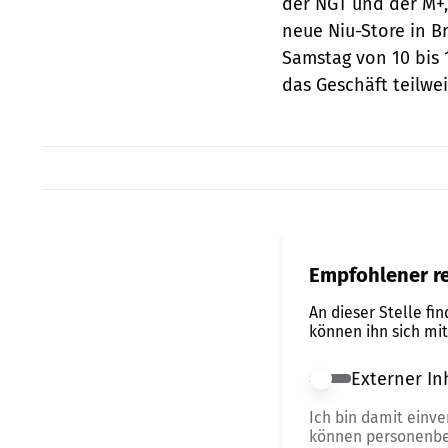
der NGT und der M+,
neue Niu-Store in B
Samstag von 10 bis 
das Geschäft teilwe
Empfohlener re
An dieser Stelle fi
können ihn sich mi
Externer In
Externer Inhalt 
Ich bin damit einv
können personenbe