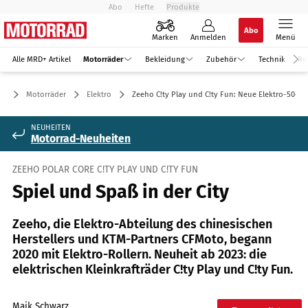
Abo
Hefte
Produkte
Abo
Marken
Anmelden
Menü
Alle MRD+ Artikel
Motorräder
Bekleidung
Zubehör
Technik
Re
Motorräder
Elektro
Zeeho C!ty Play und C!ty Fun: Neue Elektro-50er
NEUHEITEN
Motorrad-Neuheiten
ZEEHO POLAR CORE C!TY PLAY UND C!TY FUN
Spiel und Spaß in der City
Zeeho, die Elektro-Abteilung des chinesischen
Herstellers und KTM-Partners CFMoto, begann
2020 mit Elektro-Rollern. Neuheit ab 2023: die
elektrischen Kleinkrafträder C!ty Play und C!ty Fun.
Maik Schwarz