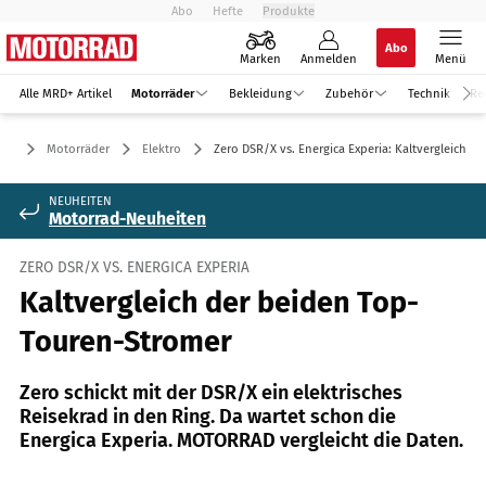
Abo
Hefte
Produkte
Abo
Marken
Anmelden
Menü
Alle MRD+ Artikel
Motorräder
Bekleidung
Zubehör
Technik
Re
Motorräder
Elektro
Zero DSR/X vs. Energica Experia: Kaltvergleich
NEUHEITEN
Motorrad-Neuheiten
ZERO DSR/X VS. ENERGICA EXPERIA
Kaltvergleich der beiden Top-
Touren-Stromer
Zero schickt mit der DSR/X ein elektrisches
Reisekrad in den Ring. Da wartet schon die
Energica Experia. MOTORRAD vergleicht die Daten.