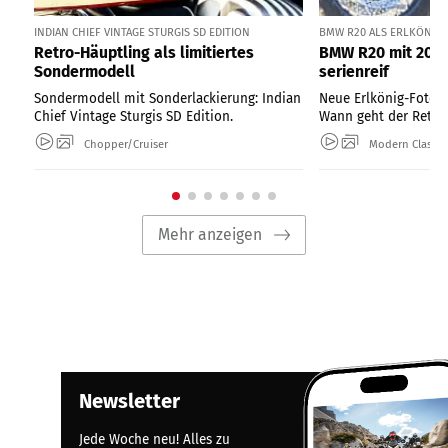
INDIAN CHIEF VINTAGE STURGIS SD EDITION
BMW R20 ALS ERLKÖNIG I
Retro-Häuptling als limitiertes
BMW R20 mit 2000
Sondermodell
serienreif
Sondermodell mit Sonderlackierung: Indian
Neue Erlkönig-Fotos
Chief Vintage Sturgis SD Edition.
Wann geht der Retro-
Chopper/Cruiser
Modern Classic
Mehr anzeigen
Newsletter
Jede Woche neu! Alles zu