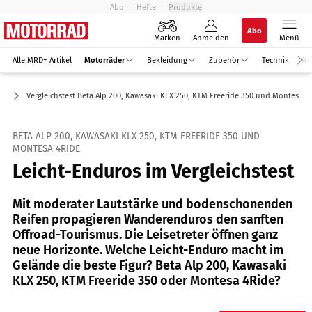
Abo
Hefte
Produkte
Abo
Marken
Anmelden
Menü
Alle MRD+ Artikel
Motorräder
Bekleidung
Zubehör
Technik
Re
ro
Vergleichstest Beta Alp 200, Kawasaki KLX 250, KTM Freeride 350 und Montesa 4
BETA ALP 200, KAWASAKI KLX 250, KTM FREERIDE 350 UND
MONTESA 4RIDE
Leicht-Enduros im Vergleichstest
Mit moderater Lautstärke und bodenschonenden
Reifen propagieren Wanderenduros den sanften
Offroad-Tourismus. Die Leisetreter öffnen ganz
neue Horizonte. Welche Leicht-Enduro macht im
Gelände die beste Figur? Beta Alp 200, Kawasaki
KLX 250, KTM Freeride 350 oder Montesa 4Ride?