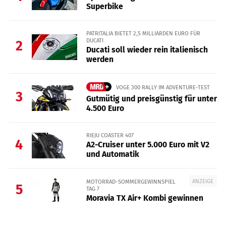
Superbike
PATRITALIA BIETET 2,5 MILLIARDEN EURO FÜR
DUCATI
2
Ducati soll wieder rein italienisch
werden
VOGE 300 RALLY IM ADVENTURE-TEST
3
Gutmütig und preisgünstig für unter
4.500 Euro
RIEJU COASTER 407
4
A2-Cruiser unter 5.000 Euro mit V2
und Automatik
ANZEIGE
MOTORRAD-SOMMERGEWINNSPIEL
5
TAG 7
Moravia TX Air+ Kombi gewinnen