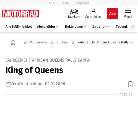
Abo
Hefte
Produkte
Abo
Marken
Anmelden
Menü
Alle MRD+ Artikel
Motorräder
Bekleidung
Zubehör
Technik
Re
Motorräder
Enduro
Fahrbericht African Queens Rally Kap
FAHRBERICHT AFRICAN QUEENS RALLY KAPPA
King of Queens
Veröffentlicht am 02.01.2006
ANZEIGE