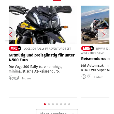
VOGE 300 RALLY IM ADVENTURE-TEST
BMW R 1300 
ADVENTURE S EVO
Gutmütig und preisgünstig für unter
Reiseenduros mit
4.500 Euro
Mit Automatik im Te
Die Voge 300 Rally ist eine ruhige,
KTM 1390 Super Adve
minimalistische A2-Reiseenduro.
Enduro
Enduro