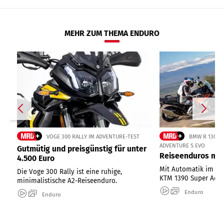
MEHR ZUM THEMA ENDURO
VOGE 300 RALLY IM ADVENTURE-TEST
BMW R 1300 
ADVENTURE S EVO
Gutmütig und preisgünstig für unter
Reiseenduros mit
4.500 Euro
Mit Automatik im Te
Die Voge 300 Rally ist eine ruhige,
KTM 1390 Super Adve
minimalistische A2-Reiseenduro.
Enduro
Enduro