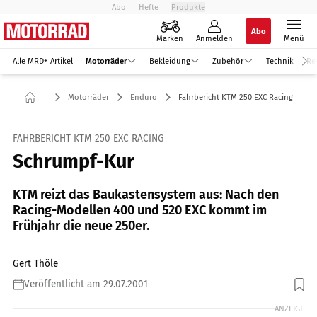
Abo
Hefte
Produkte
Abo
Marken
Anmelden
Menü
Alle MRD+ Artikel
Motorräder
Bekleidung
Zubehör
Technik
Re
Motorräder
Enduro
Fahrbericht KTM 250 EXC Racing
FAHRBERICHT KTM 250 EXC RACING
Schrumpf-Kur
KTM reizt das Baukastensystem aus: Nach den
Racing-Modellen 400 und 520 EXC kommt im
Frühjahr die neue 250er.
Gert Thöle
Veröffentlicht am 29.07.2001
ANZEIGE