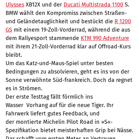
Ulysses
XB12X und der
Ducati Multistrada 1100
S.
BMW wählt den Kompromiss zwischen Straßen-
und Geländetauglichkeit und bestückt die
R 1200
GS
mit einem 19-Zoll-Vorderrad, während die aus
dem Rallyesport stammende
KTM 990 Adventure
mit ihrem 21-Zoll-Vorderrad klar auf Offroad-Kurs
bleibt.
Um das Katz-und-Maus-Spiel unter besten
Bedingungen zu absolvieren, geht es ins von der
Sonne verwöhnte Süd-frankreich. Doch da regnet
es in Strömen.
Der erste Testtag fällt förmlich ins
Wasser  Vorhang auf für die neue Tiger. Ihr
Fahrwerk liefert gutes Feedback, und
der montierte Michelin Pilot Road in »S«-
Spezifikation bietet meisterhaften Grip bei Nässe.
Das schafft vom ersten Meter an Vertrauen.