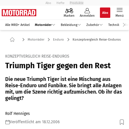
Abo
Hefte
Produkte
Abo
Marken
Anmelden
Menü
Alle MRD+ Artikel
Motorräder
Bekleidung
Zubehör
Technik
Re
Motorräder
Enduro
Konzeptvergleich Reise-Enduros
KONZEPTVERGLEICH REISE-ENDUROS
Triumph Tiger gegen den Rest
Die neue Triumph Tiger ist eine Mischung aus
Reise-Enduro und Funbike. Sie bringt alle Anlagen
mit, um die Szene richtig aufzumischen. Ob ihr das
gelingt?
Rolf Henniges
Veröffentlicht am 18.12.2006