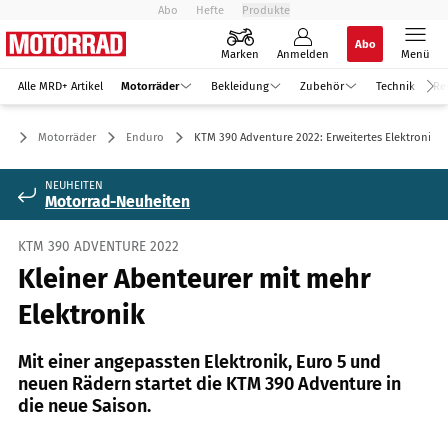
Abo
Hefte
Produkte
Abo
Marken
Anmelden
Menü
Alle MRD+ Artikel
Motorräder
Bekleidung
Zubehör
Technik
Re
Motorräder
Enduro
KTM 390 Adventure 2022: Erweitertes Elektronikar
NEUHEITEN
Motorrad-Neuheiten
KTM 390 ADVENTURE 2022
Kleiner Abenteurer mit mehr
Elektronik
Mit einer angepassten Elektronik, Euro 5 und
neuen Rädern startet die KTM 390 Adventure in
die neue Saison.