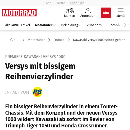
Abo
Hefte
Produkte
Abo
Marken
Anmelden
Menü
Alle MRD+ Artikel
Motorräder
Bekleidung
Zubehör
Technik
Re
Motorräder
Enduro
Kawasaki Versys 1000 schon gefahren
PREMIERE KAWASAKI VERSYS 1000
Versys mit bissigem
Reihenvierzylinder
INHALT VON
Ein bissiger Reihenvierzylinder in einem Tourer-
Chassis. Mit dem Konzept und der neuen Versys
1000 wildert Kawasaki ab sofort im Revier von
Triumph Tiger 1050 und Honda Crossrunner.