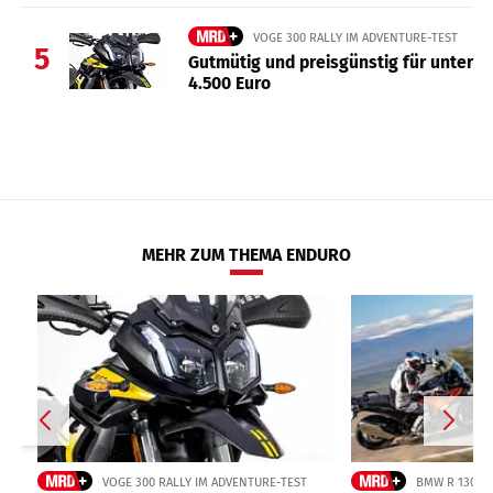
VOGE 300 RALLY IM ADVENTURE-TEST
5
Gutmütig und preisgünstig für unter
4.500 Euro
MEHR ZUM THEMA ENDURO
VOGE 300 RALLY IM ADVENTURE-TEST
BMW R 1300 