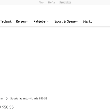
Abo
Hefte
Produkte
Technik
Reisen
Ratgeber
Sport & Szene
Markt
ker
Sport: Japauto-Honda 950 SS
 950 SS