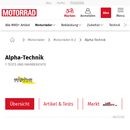
Abo
Hefte
Produkte
Abo
Marken
Anmelden
Menü
Alle MRD+ Artikel
Motorräder
Bekleidung
Zubehör
Technik
Re
Motorräder
Motorräder A-Z
Alpha-Technik
Alpha-Technik
1
TESTS UND FAHRBERICHTE
Übersicht
Artikel & Tests
Markt
ANZEIGE