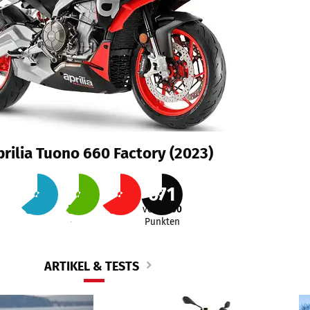
prilia Tuono 660 Factory (2023)
671
60
%
57
%
62
%
von
1000
Punkten
Alltag
Reise
Sport
ARTIKEL & TESTS