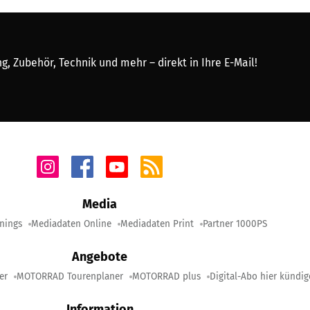
, Zubehör, Technik und mehr – direkt in Ihre E-Mail!
Media
nings
Mediadaten Online
Mediadaten Print
Partner 1000PS
Angebote
er
MOTORRAD Tourenplaner
MOTORRAD plus
Digital-Abo hier kündi
Information