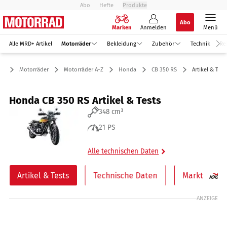
Abo
Hefte
Produkte
Abo
Marken
Anmelden
Menü
Alle MRD+ Artikel
Motorräder
Bekleidung
Zubehör
Technik
Re
Motorräder
Motorräder A-Z
Honda
CB 350 RS
Artikel & Test
Honda CB 350 RS Artikel & Tests
348 cm³
21 PS
Alle technischen Daten
Artikel & Tests
Technische Daten
Markt
ANZEIGE